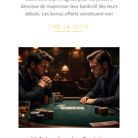
désireux de maximiser leur bankroll dès leurs
débuts. Les bonus offerts constituent non
LIRE LA SUITE