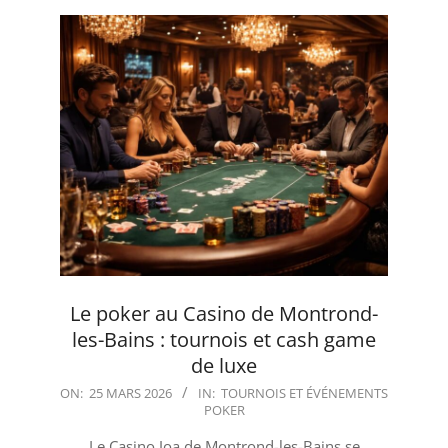
Le poker au Casino de Montrond-
les-Bains : tournois et cash game
de luxe
2026-
ON:
25 MARS 2026
IN:
TOURNOIS ET ÉVÉNEMENTS
POKER
03-
25
Le Casino Joa de Montrond-les-Bains se