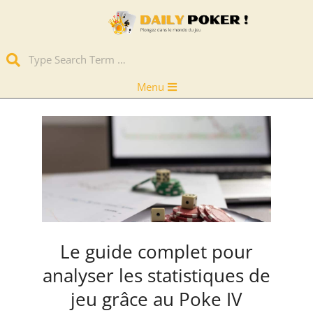
Skip
to
Daily
content
Search
Poker
!
Primary
Menu
Navigation
Menu
Le guide complet pour
analyser les statistiques de
jeu grâce au Poke IV