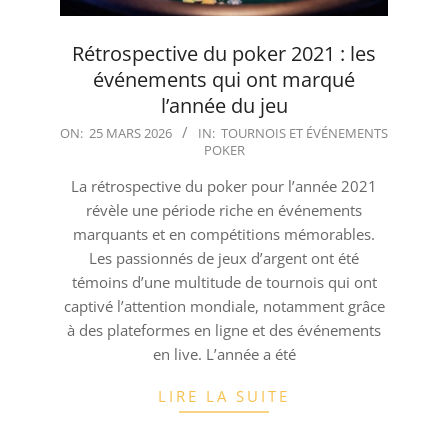
Rétrospective du poker 2021 : les
événements qui ont marqué
l’année du jeu
2026-
ON:
25 MARS 2026
IN:
TOURNOIS ET ÉVÉNEMENTS
POKER
03-
25
La rétrospective du poker pour l’année 2021
révèle une période riche en événements
marquants et en compétitions mémorables.
Les passionnés de jeux d’argent ont été
témoins d’une multitude de tournois qui ont
captivé l’attention mondiale, notamment grâce
à des plateformes en ligne et des événements
en live. L’année a été
LIRE LA SUITE