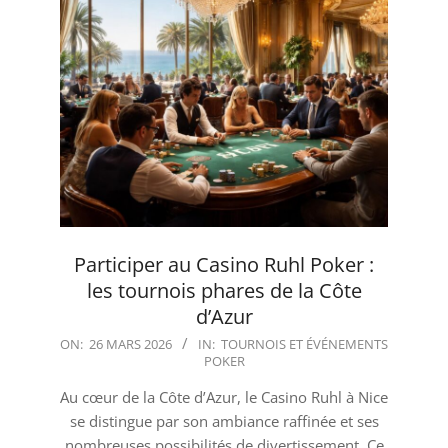
Participer au Casino Ruhl Poker :
les tournois phares de la Côte
d’Azur
2026-
ON:
26 MARS 2026
IN:
TOURNOIS ET ÉVÉNEMENTS
POKER
03-
26
Au cœur de la Côte d’Azur, le Casino Ruhl à Nice
se distingue par son ambiance raffinée et ses
nombreuses possibilités de divertissement. Ce