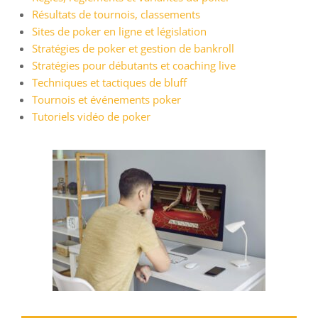
Résultats de tournois, classements
Sites de poker en ligne et législation
Stratégies de poker et gestion de bankroll
Stratégies pour débutants et coaching live
Techniques et tactiques de bluff
Tournois et événements poker
Tutoriels vidéo de poker