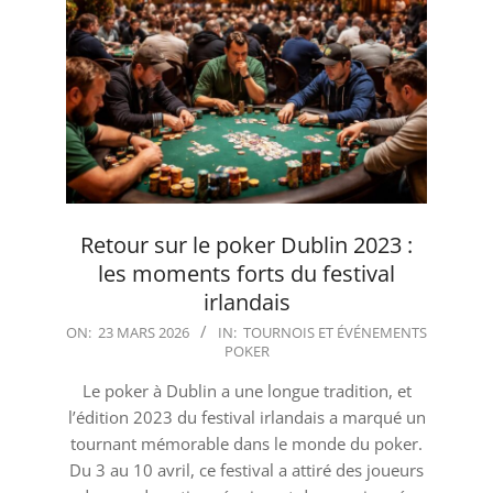
Retour sur le poker Dublin 2023 :
les moments forts du festival
irlandais
2026-
ON:
23 MARS 2026
IN:
TOURNOIS ET ÉVÉNEMENTS
POKER
03-
23
Le poker à Dublin a une longue tradition, et
l’édition 2023 du festival irlandais a marqué un
tournant mémorable dans le monde du poker.
Du 3 au 10 avril, ce festival a attiré des joueurs