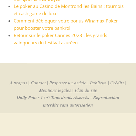
Le poker au Casino de Montrond-les-Bains : tournois
et cash game de luxe
Comment débloquer votre bonus Winamax Poker
pour booster votre bankroll
Retour sur le poker Cannes 2023 : les grands
vainqueurs du festival azuréen
A propos | Contact | Proposer un article | Publicité | Crédits |
Mentions légales |
Plan du site
Daily Poker ! : © Tous droits réservés - Reproduction
interdite sans autorisation