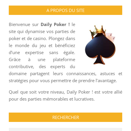
A PROPOS DU SITE
Bienvenue sur
Daily Poker !
le
site qui dynamise vos parties de
poker et de casino. Plongez dans
le monde du jeu et bénéficiez
d’une expertise sans égale.
Grâce à une plateforme
contributive, des experts du
domaine partagent leurs connaissances, astuces et
stratégies pour vous permettre de prendre l’avantage.
Quel que soit votre niveau, Daily Poker ! est votre allié
pour des parties mémorables et lucratives.
RECHERCHER
Search