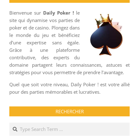
Bienvenue sur
Daily Poker !
le
site qui dynamise vos parties de
poker et de casino. Plongez dans
le monde du jeu et bénéficiez
d’une expertise sans égale.
Grâce à une plateforme
contributive, des experts du
domaine partagent leurs connaissances, astuces et
stratégies pour vous permettre de prendre l’avantage.
Quel que soit votre niveau, Daily Poker ! est votre allié
pour des parties mémorables et lucratives.
RECHERCHER
Search