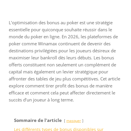
L’optimisation des bonus au poker est une stratégie
essentielle pour quiconque souhaite réussir dans le
monde du poker en ligne. En 2026, les plateformes de
poker comme Winamax continuent de devenir des
destinations privilégiées pour les joueurs désireux de
maximiser leur bankroll dès leurs débuts. Les bonus
offerts constituent non seulement un complément de
capital mais également un levier stratégique pour
affronter des tables de jeu plus compétitives. Cet article
explore comment tirer profit des bonus de manière
efficace et comment cela peut affecter directement le
succès d’un joueur à long terme.
Sommaire de l'article
masquer
Les différents types de bonus disponibles sur