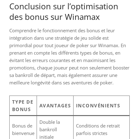
Conclusion sur l’optimisation
des bonus sur Winamax
Comprendre le fonctionnement des bonus et leur
intégration dans une stratégie de jeu solide est
primordial pour tout joueur de poker sur Winamax. En
prenant en compte les différents types de bonus, en
évitant les erreurs courantes et en maximisant les
promotions, chaque joueur peut non seulement booster
sa bankroll de départ, mais également assurer une
meilleure longévité dans ses aventures de poker.
TYPE DE
AVANTAGES
INCONVÉNIENTS
BONUS
Double la
Bonus de
Conditions de retrait
bankroll
bienvenue
parfois strictes
initiale