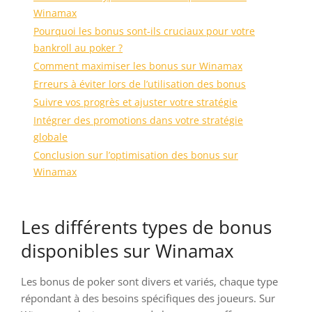
Winamax
Pourquoi les bonus sont-ils cruciaux pour votre
bankroll au poker ?
Comment maximiser les bonus sur Winamax
Erreurs à éviter lors de l’utilisation des bonus
Suivre vos progrès et ajuster votre stratégie
Intégrer des promotions dans votre stratégie
globale
Conclusion sur l’optimisation des bonus sur
Winamax
Les différents types de bonus
disponibles sur Winamax
Les bonus de poker sont divers et variés, chaque type
répondant à des besoins spécifiques des joueurs. Sur