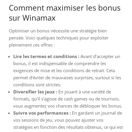
Comment maximiser les bonus
sur Winamax
Optimiser un bonus nécessite une stratégie bien
pensée. Voici quelques techniques pour exploiter
pleinement ces offres :
Lire les termes et conditions :
Avant d’accepter un
bonus, il est indispensable de comprendre les
exigences de mise et les conditions de retrait. Cela
permet d’éviter de mauvaises surprises, surtout si les
conditions sont strictes.
Diversifier les jeux :
En jouant à une variété de
formats, qu’il s’agisse de cash games ou de tournois,
vous augmentez vos chances de débloquer les bonus.
Suivre vos performances :
En gardant un journal de
vos sessions de jeu, vous pouvez ajuster vos
stratégies en fonction des résultats obtenus, ce qui est