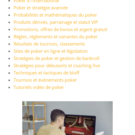
Poker à l’international
Poker et stratégie avancée
Probabilités et mathématiques du poker
Produits dérivés, parrainage et statut VIP
Promotions, offres de bonus et argent gratuit
Règles, règlements et variantes du poker
Résultats de tournois, classements
Sites de poker en ligne et législation
Stratégies de poker et gestion de bankroll
Stratégies pour débutants et coaching live
Techniques et tactiques de bluff
Tournois et événements poker
Tutoriels vidéo de poker