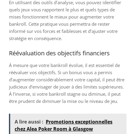
En utilisant des outils d’analyse, vous pouvez identifier
quels jeux vous rapportent le plus et quels types de
mises fonctionnent le mieux pour augmenter votre
bankroll. Cette pratique vous permettra de rester
informé sur vos forces et faiblesses et d’ajuster votre
stratégie en conséquence.
Réévaluation des objectifs financiers
À mesure que votre bankroll évolue, il est essentiel de
réévaluer vos objectifs. Si un bonus vous a permis
d’augmenter considérablement votre capital, il peut être
judicieux d’envisager de jouer à des limites supérieures.
À l’inverse, si votre bankroll stagne ou diminue, il peut
être prudent de diminuer la mise ou le niveau de jeu.
A lire aussi :
Promotions exceptionnelles
chez Alea Poker Room à Glasgow