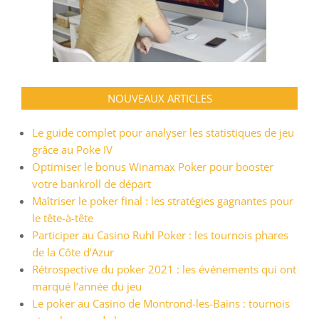
NOUVEAUX ARTICLES
Le guide complet pour analyser les statistiques de jeu
grâce au Poke IV
Optimiser le bonus Winamax Poker pour booster
votre bankroll de départ
Maîtriser le poker final : les stratégies gagnantes pour
le tête-à-tête
Participer au Casino Ruhl Poker : les tournois phares
de la Côte d’Azur
Rétrospective du poker 2021 : les événements qui ont
marqué l’année du jeu
Le poker au Casino de Montrond-les-Bains : tournois