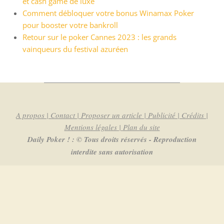
et cash game de luxe
Comment débloquer votre bonus Winamax Poker
pour booster votre bankroll
Retour sur le poker Cannes 2023 : les grands
vainqueurs du festival azuréen
A propos | Contact | Proposer un article | Publicité | Crédits |
Mentions légales |
Plan du site
Daily Poker ! : © Tous droits réservés - Reproduction
interdite sans autorisation