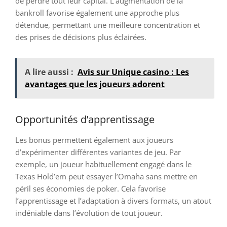
de perdre tout leur capital. L’augmentation de la
bankroll favorise également une approche plus
détendue, permettant une meilleure concentration et
des prises de décisions plus éclairées.
A lire aussi :
Avis sur Unique casino : Les
avantages que les joueurs adorent
Opportunités d’apprentissage
Les bonus permettent également aux joueurs
d’expérimenter différentes variantes de jeu. Par
exemple, un joueur habituellement engagé dans le
Texas Hold’em peut essayer l’Omaha sans mettre en
péril ses économies de poker. Cela favorise
l’apprentissage et l’adaptation à divers formats, un atout
indéniable dans l’évolution de tout joueur.